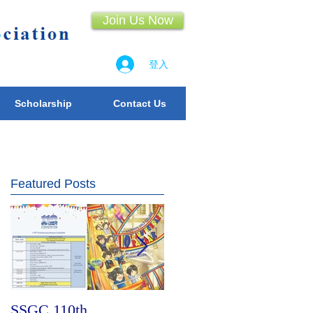
Join Us Now
登入
Scholarship
Contact Us
Featured Posts
SSGC 110th
The First HKSKH