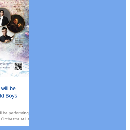
will be
Old Boys
l be performing
 Orchestra at La
015 on 13...