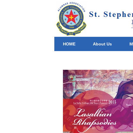
HOME
About Us
M