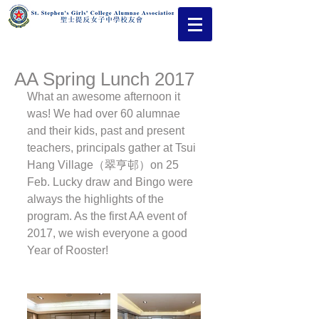
AA Spring Lunch 2017
What an awesome afternoon it 
was! We had over 60 alumnae 
and their kids, past and present 
teachers, principals gather at Tsui 
Hang Village（翠亨邨）on 25 
Feb. Lucky draw and Bingo were 
always the highlights of the 
program. As the first AA event of 
2017, we wish everyone a good 
Year of Rooster!